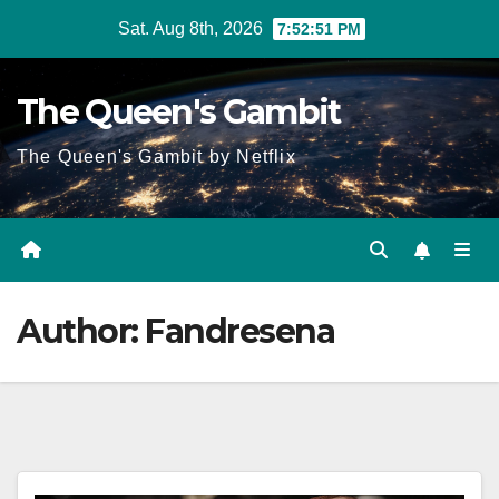
Skip
Sat. Aug 8th, 2026
7:52:52 PM
to
content
The Queen's Gambit
The Queen's Gambit by Netflix
Author:
Fandresena