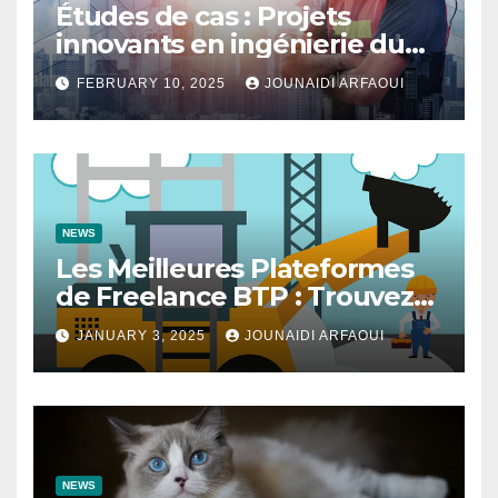
Études de cas : Projets
innovants en ingénierie du
bâtiment
FEBRUARY 10, 2025
JOUNAIDI ARFAOUI
NEWS
Les Meilleures Plateformes
de Freelance BTP : Trouvez
des Talents pour Vos Projets
JANUARY 3, 2025
JOUNAIDI ARFAOUI
de Construction
NEWS