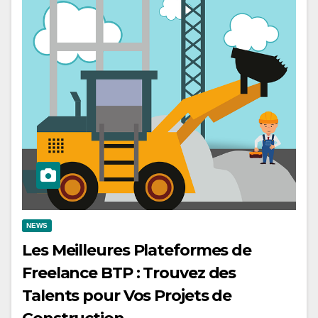
NEWS
Les Meilleures Plateformes de
Freelance BTP : Trouvez des
Talents pour Vos Projets de