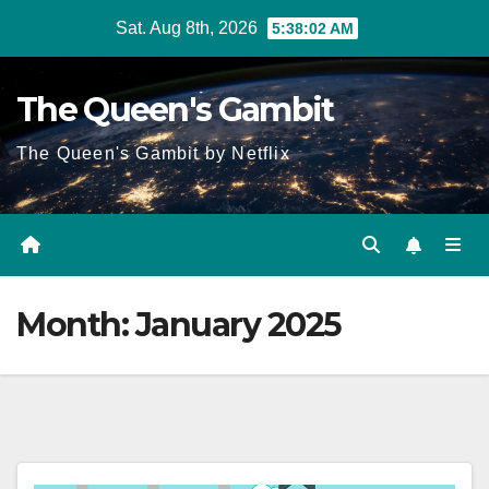
Skip
Sat. Aug 8th, 2026
5:38:02 AM
to
content
The Queen's Gambit
The Queen's Gambit by Netflix
Month:
January 2025