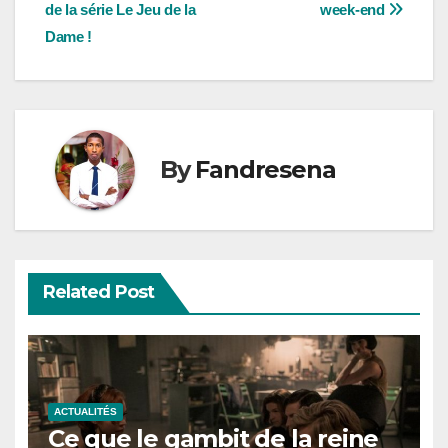
de la série Le Jeu de la
week-end
navigation
Dame !
By
Fandresena
Related Post
ACTUALITÉS
Ce que le gambit de la reine