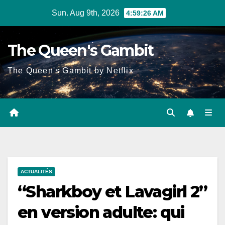
Skip
Sun. Aug 9th, 2026
4:59:26 AM
to
content
The Queen's Gambit
The Queen's Gambit by Netflix
ACTUALITÉS
“Sharkboy et Lavagirl 2”
en version adulte: qui