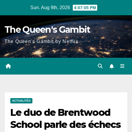
Skip
Sun. Aug 9th, 2026
4:07:06 PM
to
content
The Queen's Gambit
The Queen's Gambit by Netflix
ACTUALITÉS
Le duo de Brentwood
School parle des échecs