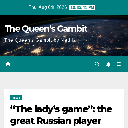
Skip
Thu. Aug 6th, 2026
10:35:41 PM
to
content
The Queen's Gambit
The Queen's Gambit by Netflix
NEWS
“The lady’s game”: the
great Russian player