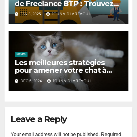
de Freelance BTP : Trouvez
des Talents pour Vos Projets
JAN 3, 2025
JOUNAIDI ARFAOUI
de Construction
NEWS
Les meilleures stratégies
pour amener votre chat à
utiliser son griffoir
DEC 6, 2024
JOUNAIDI ARFAOUI
Leave a Reply
Your email address will not be published.
Required