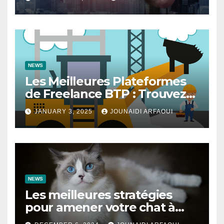
NEWS
Les Meilleures Plateformes
de Freelance BTP : Trouvez
des Talents pour Vos Projets
JANUARY 3, 2025
JOUNAIDI ARFAOUI
de Construction
NEWS
Les meilleures stratégies
pour amener votre chat à
utiliser son griffoir