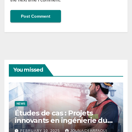
You missed
NEWS
Études de cas : Projets
innovants en ingénierie du
bâtiment
FEBRUARY 10, 2025
JOUNAIDI ARFAOUI