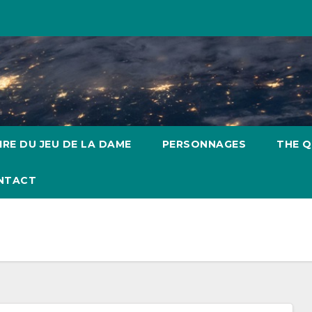
IRE DU JEU DE LA DAME
PERSONNAGES
THE Q
NTACT