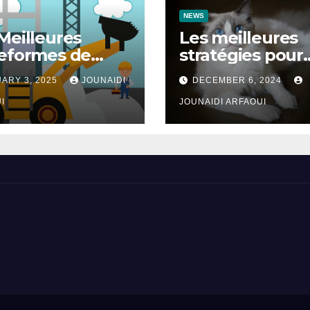
NEWS
Meilleures
Les meilleures
teformes de
stratégies pour
lance BTP :
amener votre ch
ARY 3, 2025
JOUNAIDI
DECEMBER 6, 2024
vez des Talents
utiliser son griff
 Vos Projets de
I
JOUNAIDI ARFAOUI
truction