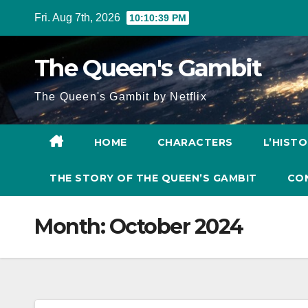
Skip
Fri. Aug 7th, 2026
10:10:39 PM
to
content
The Queen's Gambit
The Queen's Gambit by Netflix
HOME
CHARACTERS
L’HISTO
THE STORY OF THE QUEEN’S GAMBIT
CO
Month:
October 2024