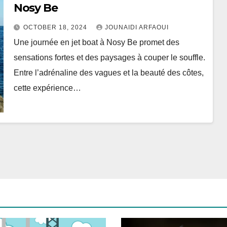
Nosy Be
OCTOBER 18, 2024
JOUNAIDI ARFAOUI
Une journée en jet boat à Nosy Be promet des
sensations fortes et des paysages à couper le souffle.
Entre l’adrénaline des vagues et la beauté des côtes,
cette expérience…